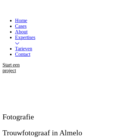
Home
Cases
About
Expertises
Tarieven
Contact
Instagram
Start een
LinkedIn
WhatsApp
project
Fotografie
Trouwfotograaf in Almelo