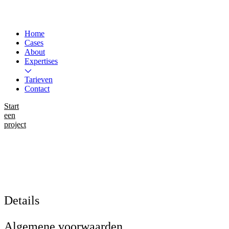
Home
Cases
About
Expertises
Tarieven
Contact
Start
een
project
Instagram
LinkedIn
WhatsApp
Details
Algemene voorwaarden