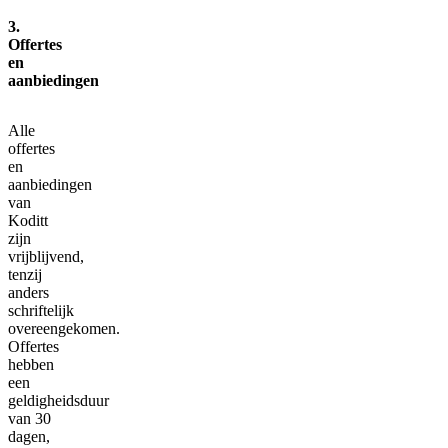
3.
Offertes
en
aanbiedingen
Alle
offertes
en
aanbiedingen
van
Koditt
zijn
vrijblijvend,
tenzij
anders
schriftelijk
overeengekomen.
Offertes
hebben
een
geldigheidsduur
van 30
dagen,