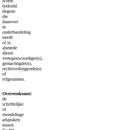
wordt
bedoeld
degene
die
daarover
in
onderhandeling
treedt
of is,
alsmede
dienst
vertegenwoordiger(s),
gemachtigde(n),
rechtsverkrijgende(n)
of
erfgenamen.
Overeenkomst
:
de
schriftelijke
of
mondelinge
afspraken
tussen