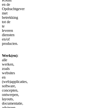
Koditt
en de
Opdrachtgever
met
betrekking
tot de
te
leveren
diensten
en/of
producten.
Werk(en)
:
alle
werken,
zoals
websites
en
(web)applicaties,
software,
concepten,
ontwerpen,
layouts,
documentatie,
adviezen,