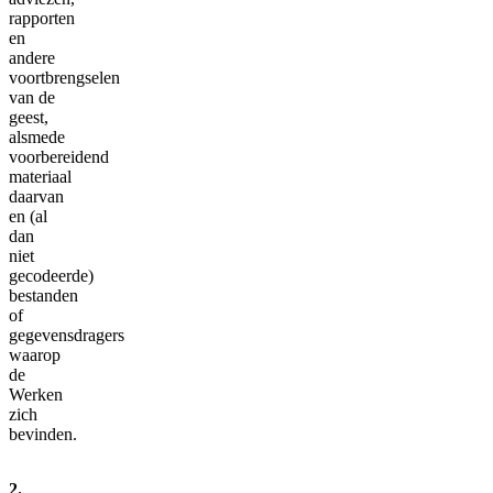
rapporten
en
andere
voortbrengselen
van de
geest,
alsmede
voorbereidend
materiaal
daarvan
en (al
dan
niet
gecodeerde)
bestanden
of
gegevensdragers
waarop
de
Werken
zich
bevinden.
2.