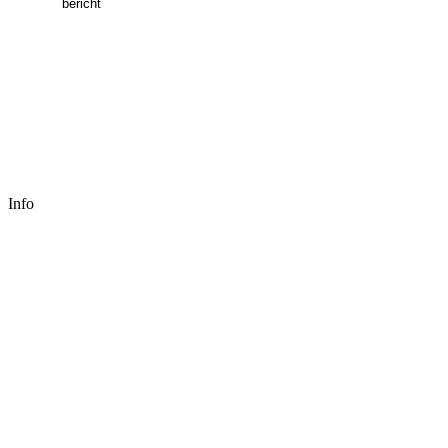
bericht
Info
Adres
Laan van Indië 1f,
7602 DA Almelo
Contact