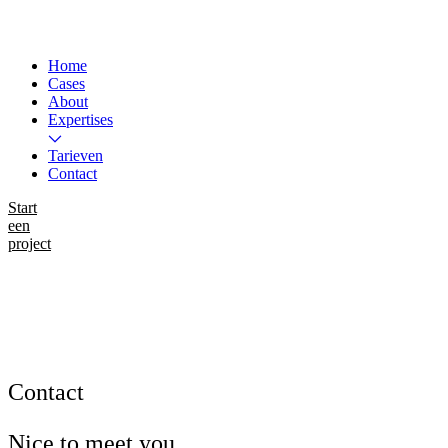
Home
Cases
About
Expertises
Tarieven
Contact
Start
een
project
Instagram
LinkedIn
WhatsApp
Contact
Nice to meet you