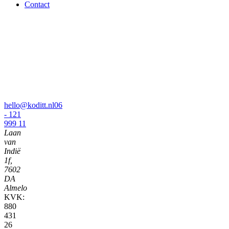
Contact
hello@koditt.nl
06
- 121
999 11
Laan
van
Indië
1f,
7602
DA
Almelo
KVK:
880
431
26