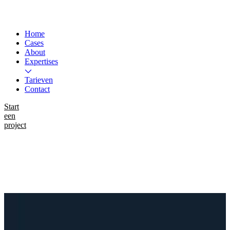
Home
Cases
About
Expertises
Tarieven
Contact
Start
een
project
Instagram
LinkedIn
WhatsApp
Work
BM SAT Rijssen B.V.