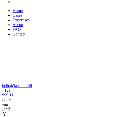
Home
Cases
Expertises
About
FAQ
Contact
hello@koditt.nl
06
- 121
999 11
Laan
van
Indië
1f,