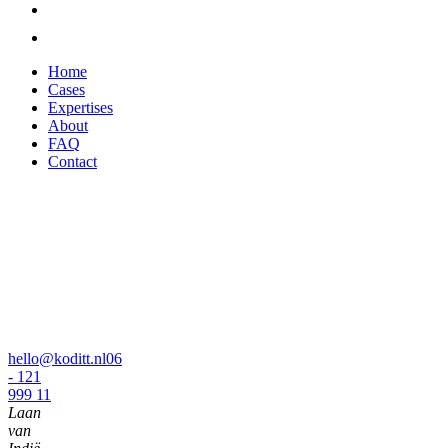
Home
Cases
Expertises
About
FAQ
Contact
hello@koditt.nl
06
- 121
999 11
Laan
van