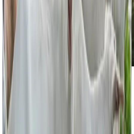
Dromen
komen
uit.
Vertel
mij er
over!
Heb je