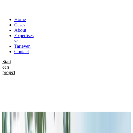
Home
Cases
About
Expertises
Tarieven
Contact
Start
een
project
Instagram
LinkedIn
WhatsApp
Work
Eternit NV