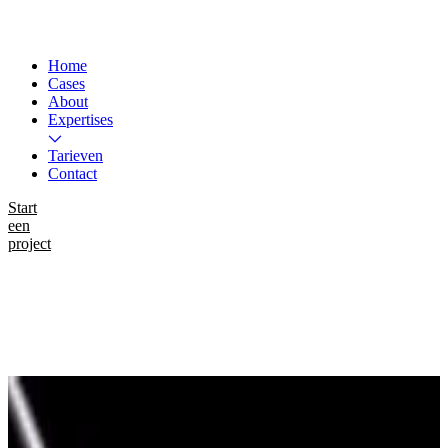
Home
Cases
About
Expertises
Tarieven
Contact
Start
een
project
Instagram
LinkedIn
WhatsApp
Work
Mystery United