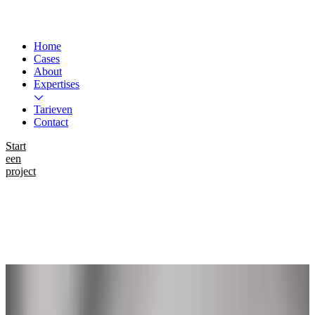
Home
Cases
About
Expertises
Tarieven
Contact
Start
een
project
Instagram
LinkedIn
WhatsApp
Work
Ruimte voor Richting