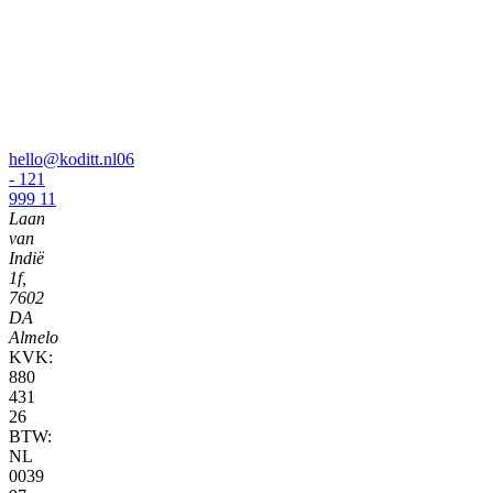
hello@koditt.nl
06
- 121
999 11
Laan
van
Indië
1f,
7602
DA
Almelo
KVK:
880
431
26
BTW:
NL
0039