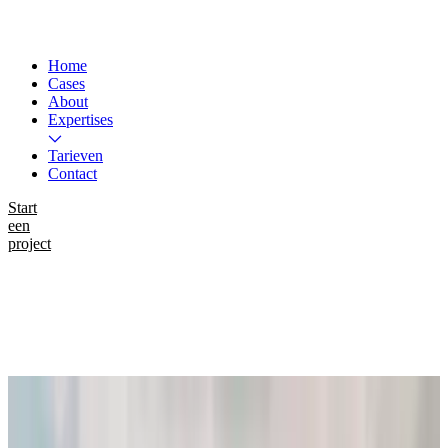
Home
Cases
About
Expertises
Tarieven
Contact
Start
een
project
Instagram
LinkedIn
WhatsApp
Work
Gebroeders Oude Lenferink