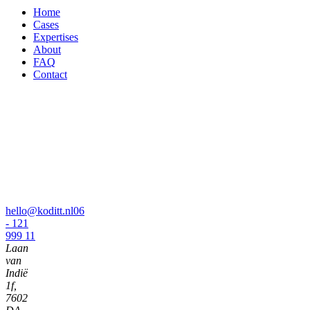
Home
Cases
Expertises
About
FAQ
Contact
hello@koditt.nl
06
- 121
999 11
Laan
van
Indië
1f,
7602